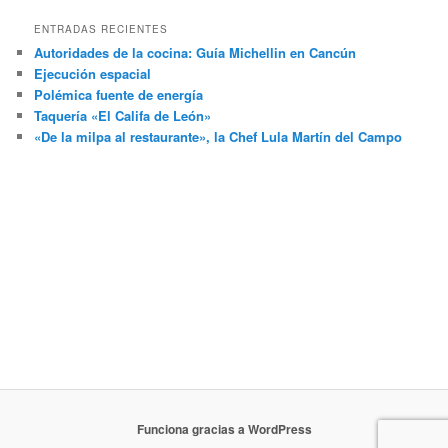
ENTRADAS RECIENTES
Autoridades de la cocina: Guía Michellin en Cancún
Ejecución espacial
Polémica fuente de energía
Taquería «El Califa de León»
«De la milpa al restaurante», la Chef Lula Martín del Campo
arturo araujo bermudez, fotografo, Mexico, urbano, distrito
federal, personas, df, coahuila de zaragoza, paisajes, coahuila,
fotografo mexicano, flora, piedras negras, cancun, fotografia,
empresario, fauna, fotos, ciudad de mexico, objetos, quintana
roo, lavado de dinero, atentado, plaza, q roo, caribe, Por Esto,
noticaribe, restaurante, hotel, hospital, ejecución, dinero,
despojo, disparo, arma de fuego, polémico, enemigo, periódico,
vecino, autoridades, publico, pistola, calibre, seguridad, intento
Funciona gracias a WordPress