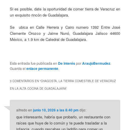
Si es posible, date la oportunidad de comer tierra de Veracruz en
un exquisito rincón de Guadalajara.
Se ubica en Calle Herrera y Cairo numero 1392 Entre José
Clemente Orozco y Jaime Nunó, Guadalajara Jalisco 44600
México, a 1.9 km de Catedral de Guadalajara.
Esta entrada fue publicada en
De interés
por
AraujoBermudez
.
Guarda el
enlace permanente
.
3 COMENTARIOS EN “
CHAGOSTA, LA TIERRA COMESTIBLE DE VERACRUZ
EN LA ALTA COCINA DE GUADALAJARA
”
alfredo
en
junio 10, 2026 a las 8:40 pm
dijo:
que interesante, habría que probarlo, un restaurante con
raíces que huye de lo común y te puede trasladar a la
infancia, cuando rascabas un ladrillo para comer un