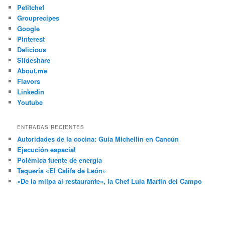
Petitchef
Grouprecipes
Google
Pinterest
Delicious
Slideshare
About.me
Flavors
Linkedin
Youtube
ENTRADAS RECIENTES
Autoridades de la cocina: Guía Michellin en Cancún
Ejecución espacial
Polémica fuente de energía
Taquería «El Califa de León»
«De la milpa al restaurante», la Chef Lula Martín del Campo
arturo araujo bermudez, fotografo, Mexico, urbano, distrito
federal, personas, df, coahuila de zaragoza, paisajes, coahuila,