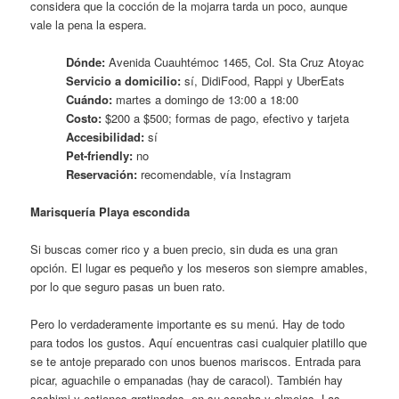
considera que la cocción de la mojarra tarda un poco, aunque
vale la pena la espera.
Dónde:
Avenida Cuauhtémoc 1465, Col. Sta Cruz Atoyac
Servicio a domicilio:
sí, DidiFood, Rappi y UberEats
Cuándo:
martes a domingo de 13:00 a 18:00
Costo:
$200 a $500; formas de pago, efectivo y tarjeta
Accesibilidad:
sí
Pet-friendly:
no
Reservación:
recomendable, vía Instagram
Marisquería Playa escondida
Si buscas comer rico y a buen precio, sin duda es una gran
opción. El lugar es pequeño y los meseros son siempre amables,
por lo que seguro pasas un buen rato.
Pero lo verdaderamente importante es su menú. Hay de todo
para todos los gustos. Aquí encuentras casi cualquier platillo que
se te antoje preparado con unos buenos mariscos. Entrada para
picar, aguachile o empanadas (hay de caracol). También hay
sashimi y ostiones gratinados, en su concha y almejas. Las