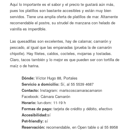
Aquí lo importante es el sabor y el precio te gustará aún más,
pues los platillos son bastante accesibles y están muy bien
servidos. Tiene una amplia oferta de platillos de mar. Altamente
recomendable el postre, su strudel de manzana con helado de
vainilla es imperdible.
Las quesadillas son excelentes, hay de calamar, camarón y
pescado, al igual que las empanadas (prueba la de camarón
chipotle). Hay filetes, caldos, cocteles, mojarras y tostadas.
Claro, tacos también y lo mejor es que pueden ser con tortilla de
maíz o de harina.
Dónde:
Víctor Hugo 88, Portales
Servicio a domicilio:
Sí, al 55 5539 4687
Contacto:
Instagram: mariscoscamaracamaron
Facebook: Cámara Camarón
Horario:
lun-dom: 11-19 h
Formas de pago:
tarjeta de crédito y débito, efectivo
Accesibilidad:
sí
Pet-friendly:
sí
Reservación:
recomendable, en Open table o al 55 8958