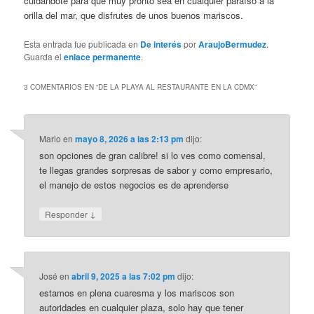
cuidándote para que muy pronto sea en cualquier paraíso a la
orilla del mar, que disfrutes de unos buenos mariscos.
Esta entrada fue publicada en
De interés
por
AraujoBermudez
.
Guarda el
enlace permanente
.
3 COMENTARIOS EN “
DE LA PLAYA AL RESTAURANTE EN LA CDMX
”
Mario
en
mayo 8, 2026 a las 2:13 pm
dijo:
son opciones de gran calibre! si lo ves como comensal,
te llegas grandes sorpresas de sabor y como empresario,
el manejo de estos negocios es de aprenderse
↓
Responder
José
en
abril 9, 2025 a las 7:02 pm
dijo:
estamos en plena cuaresma y los mariscos son
autoridades en cualquier plaza, solo hay que tener