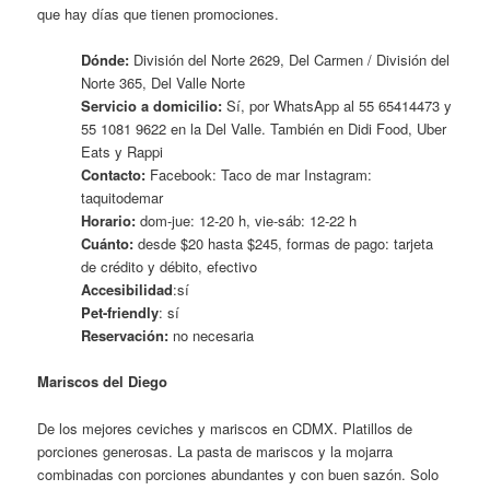
que hay días que tienen promociones.
Dónde:
División del Norte 2629, Del Carmen / División del
Norte 365, Del Valle Norte
Servicio a domicilio:
Sí, por WhatsApp al 55 65414473 y
55 1081 9622 en la Del Valle. También en Didi Food, Uber
Eats y Rappi
Contacto:
Facebook: Taco de mar Instagram:
taquitodemar
Horario:
dom-jue: 12-20 h, vie-sáb: 12-22 h
Cuánto:
desde $20 hasta $245, formas de pago: tarjeta
de crédito y débito, efectivo
Accesibilidad
:sí
Pet-friendly
: sí
Reservación:
no necesaria
Mariscos del Diego
De los mejores ceviches y mariscos en CDMX. Platillos de
porciones generosas. La pasta de mariscos y la mojarra
combinadas con porciones abundantes y con buen sazón. Solo