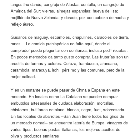
langostino danés; cangrejo de Alaska; centollo, un cangrejo de
América del Sur; vieiras, almejas españolas; hueva de lisa;
mejillón de Nueva Zelanda; y dorado, pez con cabeza de hacha y
reflejo áureo.
Gusanos de maguey, escamoles, chapulines, caracoles de tierra,
ranas… La comida prehispánica no falta aquí, donde el
comprador puede preguntar con confianza, incluso pedir recetas.
En pocos mercados da tanto gusto comprar. Las fruterías son un
arcoiris de formas y colores. Cereza, frambuesa, arándano,
carambola, maracuyá, lichi, pérsimo y las comunes, pero de la
mejor calidad.
Y en un instante se puede pasar de China a España en este
mercado. En locales como La Catalana se pueden comprar
embutidos artesanales de cuidada elaboración: morcillas,
chistorras, butifarras catalana, blanca, negra, fuet, sobreasada.
En los locales de abarrotes –San Juan tiene todos los giros de
un mercado normal– se encuentra latería de Europa, vinagres de
varios tipos, buenas pastas italianas, los mejores aceites de
oliva y productos similares