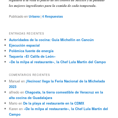
regalarle a la vista el placer de los colores de México y al paladar
los mejores ingredientes para la comida de cada temporada.
Publicado en
Urbano
|
4
Respuestas
ENTRADAS RECIENTES
Autoridades de la cocina: Guía Michellin en Cancún
Ejecución espacial
Polémica fuente de energía
Taquería «El Califa de León»
«De la milpa al restaurante», la Chef Lula Martín del Campo
COMENTARIOS RECIENTES
Manuel
en
¡Vecinos! llega la Feria Nacional de la Michelada
2023
alfredo
en
Chagosta, la tierra comestible de Veracruz en la
alta cocina de Guadalajara
Mario
en
De la playa al restaurante en la CDMX
Karen
en
«De la milpa al restaurante», la Chef Lula Martín del
Campo