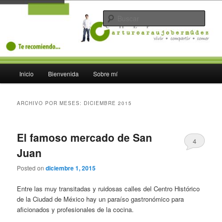
Ir
Ir
Polémicos sitios para comer. Nací en el Caribe mexicano en la ciudad de
Cancún
al
al
Busc
contenido
contenido
principal
secundario
Arturo Araujo Bermúdez Polémicos
sitios para comer en México
Menú
Inicio
Bienvenida
Sobre mí
atentado a lo común
principal
ARCHIVO POR MESES:
DICIEMBRE 2015
El famoso mercado de San
4
Juan
Posted on
diciembre 1, 2015
Entre las muy transitadas y ruidosas calles del Centro Histórico
de la Ciudad de México hay un paraíso gastronómico para
aficionados y profesionales de la cocina.