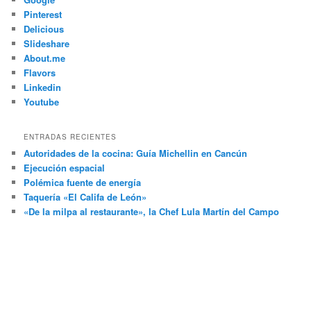
Pinterest
Delicious
Slideshare
About.me
Flavors
Linkedin
Youtube
ENTRADAS RECIENTES
Autoridades de la cocina: Guía Michellin en Cancún
Ejecución espacial
Polémica fuente de energía
Taquería «El Califa de León»
«De la milpa al restaurante», la Chef Lula Martín del Campo
arturo araujo bermudez, fotografo, Mexico, urbano, distrito
federal, personas, df, coahuila de zaragoza, paisajes, coahuila,
fotografo mexicano, flora, piedras negras, cancun, fotografia,
empresario, fauna, fotos, ciudad de mexico, objetos, quintana
roo, lavado de dinero, atentado, plaza, q roo, caribe, Por Esto,