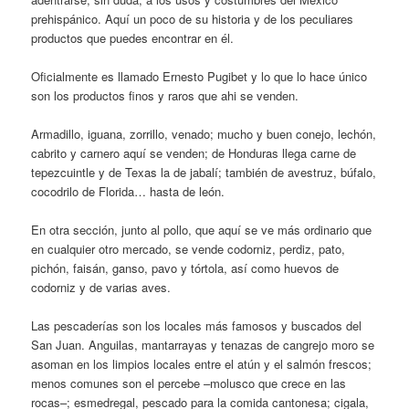
prehispánico. Aquí un poco de su historia y de los peculiares
productos que puedes encontrar en él.
Oficialmente es llamado Ernesto Pugibet y lo que lo hace único
son los productos finos y raros que ahi se venden.
Armadillo, iguana, zorrillo, venado; mucho y buen conejo, lechón,
cabrito y carnero aquí se venden; de Honduras llega carne de
tepezcuintle y de Texas la de jabalí; también de avestruz, búfalo,
cocodrilo de Florida… hasta de león.
En otra sección, junto al pollo, que aquí se ve más ordinario que
en cualquier otro mercado, se vende codorniz, perdiz, pato,
pichón, faisán, ganso, pavo y tórtola, así como huevos de
codorniz y de varias aves.
Las pescaderías son los locales más famosos y buscados del
San Juan. Anguilas, mantarrayas y tenazas de cangrejo moro se
asoman en los limpios locales entre el atún y el salmón frescos;
menos comunes son el percebe –molusco que crece en las
rocas–; esmedregal, pescado para la comida cantonesa; cigala,